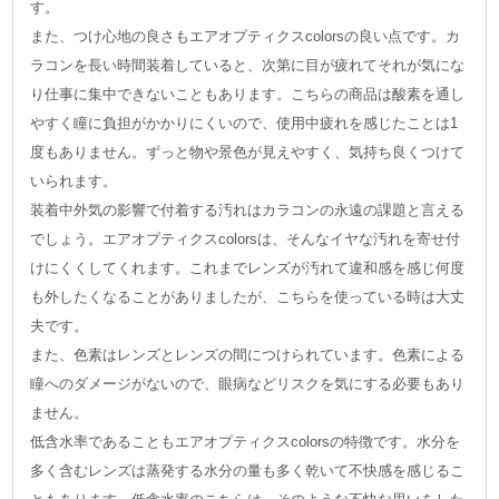
す。
また、つけ心地の良さもエアオプティクスcolorsの良い点です。カ
ラコンを長い時間装着していると、次第に目が疲れてそれが気にな
り仕事に集中できないこともあります。こちらの商品は酸素を通し
やすく瞳に負担がかかりにくいので、使用中疲れを感じたことは1
度もありません。ずっと物や景色が見えやすく、気持ち良くつけて
いられます。
装着中外気の影響で付着する汚れはカラコンの永遠の課題と言える
でしょう。エアオプティクスcolorsは、そんなイヤな汚れを寄せ付
けにくくしてくれます。これまでレンズが汚れて違和感を感じ何度
も外したくなることがありましたが、こちらを使っている時は大丈
夫です。
また、色素はレンズとレンズの間につけられています。色素による
瞳へのダメージがないので、眼病などリスクを気にする必要もあり
ません。
低含水率であることもエアオプティクスcolorsの特徴です。水分を
多く含むレンズは蒸発する水分の量も多く乾いて不快感を感じるこ