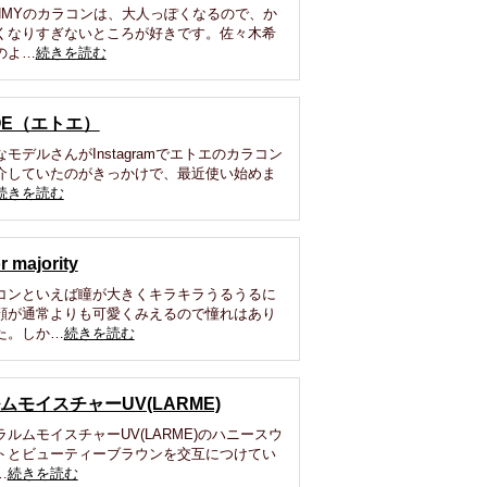
ANMYのカラコンは、大人っぽくなるので、か
くなりすぎないところが好きです。佐々木希
のよ…
続きを読む
OE（エトエ）
なモデルさんがInstagramでエトエのカラコン
介していたのがきっかけで、最近使い始めま
続きを読む
r majority
コンといえば瞳が大きくキラキラうるうるに
顔が通常よりも可愛くみえるので憧れはあり
た。しか…
続きを読む
ムモイスチャーUV(LARME)
ラルムモイスチャーUV(LARME)のハニースウ
トとビューティーブラウンを交互につけてい
…
続きを読む