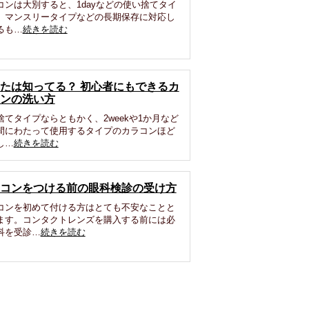
コンは大別すると、1dayなどの使い捨てタイ
、マンスリータイプなどの長期保存に対応し
るも…
続きを読む
たは知ってる？ 初心者にもできるカ
ンの洗い方
捨てタイプならともかく、2weekや1か月など
間にわたって使用するタイプのカラコンほど
し…
続きを読む
コンをつける前の眼科検診の受け方
コンを初めて付ける方はとても不安なことと
ます。コンタクトレンズを購入する前には必
科を受診…
続きを読む