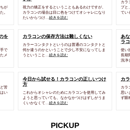
カラ
たちが
視力の矯正をするということもあるわけですが、
プと
した。
カラコンの場合は目に色をつけてオシャレになり
てい
たいからつけ…
続きを読む
のを
カラコンの保存方法は難しくない
あな
ラコ
カラーコンタクトというのは普通のコンタクトと
入手で
何か違うのかということで少し不安になってしま
使い
したメ
うということ…
続きを読む
長期
洗浄
今日から試せる！カラコンの正しいつけ
カラ
方
ほど苦
カラ
にはい
これからオシャレのためにカラコンを使用してみ
思い
ようと思っていても、なかなかつけはずしがうま
ず眼
くいかなくて…
続きを読む
PICKUP