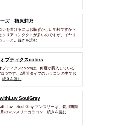
ーズ 指原莉乃
コンを着けるにはお恥ずかしい年齢ですから
はクリアコンタクトが多いのですが、イヤリ
カラーと…
続きを読む
オプティクスcolors
オプティクスcolorsは、何度か購入している
の1つです。2週間タイプのカラコンの中でお
…
続きを読む
withLuv SoulGray
 with Luv - Soul Gray マンスリーは、装用期間
ヶ月のマンスリーカラコン…
続きを読む