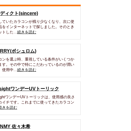
ディクト(sincere)
していたカラコンが残り少なくなり、次に使
品をインターネットで探しました。そのとき
ットした…
続きを読む
ARRY(ボシュロム)
コンを選ぶ時、重視している条件がいくつか
ます。その中で特にこだわっているのが潤い
。使用中…
続きを読む
osightワンデーUVトーリック
sightワンデーUVトーリックは、使用感の良さ
カイチです。これまでに使ってきたカラコン
続きを読む
ANMY 佐々木希