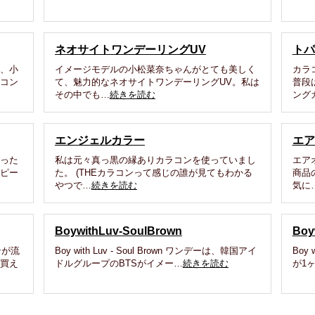
ネオサイトワンデーリングUV
トパ
は、小
イメージモデルの小松菜奈ちゃんがとても美しく
カラ
ラコン
て、魅力的なネオサイトワンデーリングUV。私は
普段
その中でも…
続きを読む
ング
エンジェルカラー
エア
買った
私は元々真っ黒の縁ありカラコンを使っていまし
エア
リピー
た。 (THEカラコンって感じの誰が見てもわかる
商品
やつで…
続きを読む
気に
BoywithLuv-SoulBrown
Boy
ンが流
Boy with Luv - Soul Brown ワンデーは、韓国アイ
Boy
を買え
ドルグループのBTSがイメー…
続きを読む
が1