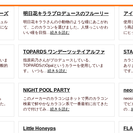
ーズ
明日花キララプロデュースのフルーリー
アイ
シュル
明日花キララさんの小動物のような瞳にあこがれ
使用
どにな
て、このカラコンを選びました。人懐っこいかわ
う商
いい瞳を目指…
続きを読む
にヒ
TOPARDS ワンデーツッテイアルファ
ST
ていま
指原莉乃さんがプロデュースしている、
カラ
一般的
TOPARDSのOpalというカラーを使用していま
あり
す。 いつも…
続きを読む
です
NIGHT POOL PARTY
ne
ら
このメーカーのカラコンはネットで男のカラコン
neo
した。
検索で鮮やかなカラコン系で一番最初に出てきた
でピ
ので付けてみ…
続きを読む
の…
Little Honeyps
FL