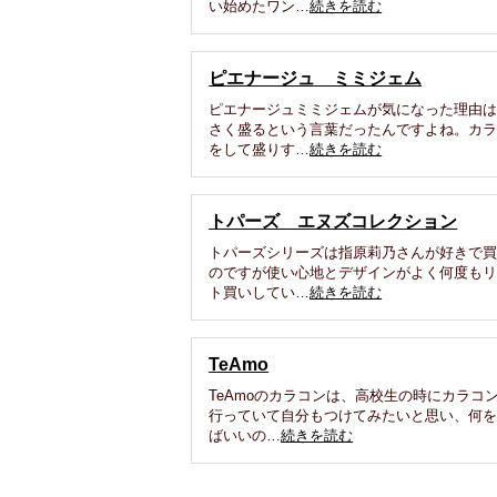
い始めたワン…
続きを読む
ピエナージュ ミミジェム
ピエナージュミミジェムが気になった理由
さく盛るという言葉だったんですよね。カ
をして盛りす…
続きを読む
トパーズ エヌズコレクション
トパーズシリーズは指原莉乃さんが好きで
のですが使い心地とデザインがよく何度も
ト買いしてい…
続きを読む
TeAmo
TeAmoのカラコンは、高校生の時にカラコ
行っていて自分もつけてみたいと思い、何
ばいいの…
続きを読む