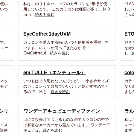
を使い
私はこのリトルハニップのカラコンを2年ほど使
FL
、いつ
用しています。 このカラコンは種類が多く、14.0
わい
ｍｍ…
続きを読む
さん
EyeCoffret 1dayUVM
ET
きで、
カラコンを購入する時はいつも使用感を重視して
好き
リエー
います。いくつか使ってきたなかで
を紹
EyeCoffret1d…
続きを読む
し…
em TULLE（エンチュール）
colo
、ネッ
いつもはそう思わないんですが、「小さめサイズ
カラ
ジモデ
のカラコンって自然でいいよ」と妹がすすめてく
なり
るので、私も…
続きを読む
まし
シリ
ワンデーアキュビューディファイン
ラル
目に直接長時間つけるものなのでカラコンの中で
私は
モイス
は有名なメーカーから選んでいます。 ワンデーア
ィー
最近使
キュビュ…
続きを読む
ます